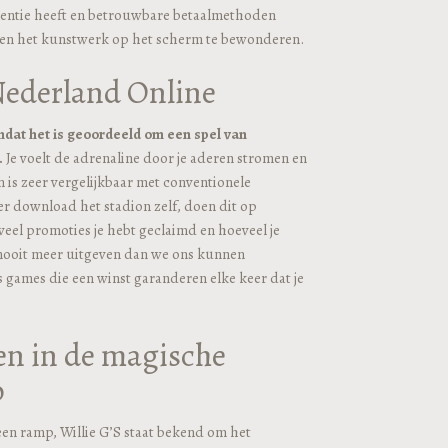
icentie heeft en betrouwbare betaalmethoden
p en het kunstwerk op het scherm te bewonderen.
Nederland Online
omdat het is geoordeeld om een spel van
.
Je voelt de adrenaline door je aderen stromen en
n is zeer vergelijkbaar met conventionele
r download het stadion zelf, doen dit op
veel promoties je hebt geclaimd en hoeveel je
nooit meer uitgeven dan we ons kunnen
 games die een winst garanderen elke keer dat je
en in de magische
o
 een ramp, Willie G’S staat bekend om het