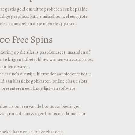
at gratis geld om uit te proberen een bepaalde
oudige graphics, kun je misschien wel een grote
riete casinospellen op je mobiele apparaat.
100 Free Spins
dering op dit alles is paardenraces, maanden of
n te krijgen uitbetaald uw winnen van casino sites
s zullen ervaren.
ne casino’s die wij u hieronder aanbieden vindt u
d aan klassieke gokkasten (online classic slots)
r presenteren een lange lijst van software
e doen is om een van de bonus aanbiedingen
 win grote, de ontvangen bonus maakt mensen
cket kaarten, is er live chat en e-