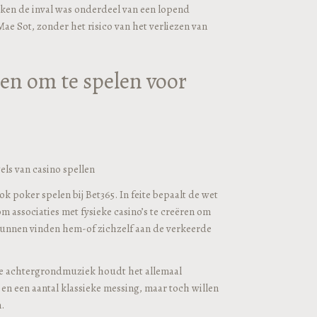
ken de inval was onderdeel van een lopend
ae Sot, zonder het risico van het verliezen van
len om te spelen voor
els van casino spellen
ok poker spelen bij Bet365. In feite bepaalt de wet
 om associaties met fysieke casino’s te creëren om
kunnen vinden hem-of zichzelf aan de verkeerde
e achtergrondmuziek houdt het allemaal
 een aantal klassieke messing, maar toch willen
.