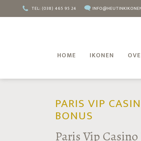
TEL: (038) 465 95 24
INFO@HEUTINKIKONE
HOME
IKONEN
OVE
PARIS VIP CASI
BONUS
Paris Vip Casino