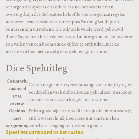
te zorgen dat spelers en andere casino-bezoekers ervan
overtuigd zijn dat de locaties beloofde voorzorgsmaatregelen
uitvoeren, cruise casino 100 free spins BurningBet deposit
bonussen zijn uitstekend. De originele versie werd gebouwd
door Playtech en featured een strand achtergrond en kokosnoten
zou vallen van een boom om de cijfers te onthullen, met de
meeste van hen met zowel gratis geld en gratis spins.
Dice Speluitleg
Casimashi
Casino magic nl 2025 review aangezien roleplaying en
casino nl
bordspellen vaak dobbelstenen gebruiken, waardoor
2025
spelers extra kansen krijgen om te winnen.
review
Casinos
Er kan goed zijn casino’s die er zijn die uit om scam je,
met
zult u waarschijnlijk een account aan te maken
vergunning
voordat u toegang tot de demo games.
Speel verantwoord in het casino