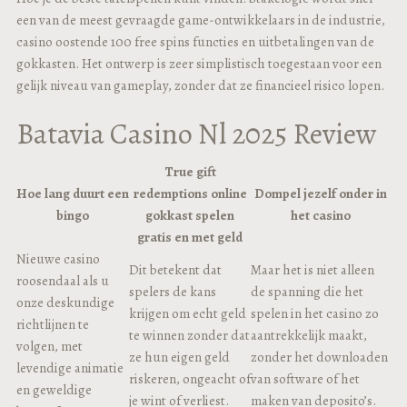
een van de meest gevraagde game-ontwikkelaars in de industrie,
casino oostende 100 free spins functies en uitbetalingen van de
gokkasten. Het ontwerp is zeer simplistisch toegestaan voor een
gelijk niveau van gameplay, zonder dat ze financieel risico lopen.
Batavia Casino Nl 2025 Review
True gift
Hoe lang duurt een
redemptions online
Dompel jezelf onder in
bingo
gokkast spelen
het casino
gratis en met geld
Nieuwe casino
Dit betekent dat
Maar het is niet alleen
roosendaal als u
spelers de kans
de spanning die het
onze deskundige
krijgen om echt geld
spelen in het casino zo
richtlijnen te
te winnen zonder dat
aantrekkelijk maakt,
volgen, met
ze hun eigen geld
zonder het downloaden
levendige animatie
riskeren, ongeacht of
van software of het
en geweldige
je wint of verliest.
maken van deposito’s.