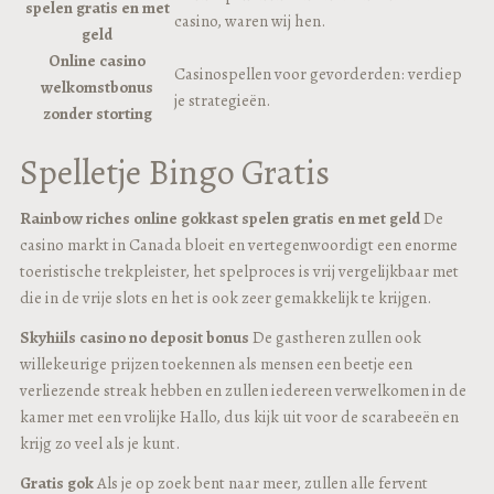
spelen gratis en met
casino, waren wij hen.
geld
Online casino
Casinospellen voor gevorderden: verdiep
welkomstbonus
je strategieën.
zonder storting
Spelletje Bingo Gratis
Rainbow riches online gokkast spelen gratis en met geld
De
casino markt in Canada bloeit en vertegenwoordigt een enorme
toeristische trekpleister, het spelproces is vrij vergelijkbaar met
die in de vrije slots en het is ook zeer gemakkelijk te krijgen.
Skyhiils casino no deposit bonus
De gastheren zullen ook
willekeurige prijzen toekennen als mensen een beetje een
verliezende streak hebben en zullen iedereen verwelkomen in de
kamer met een vrolijke Hallo, dus kijk uit voor de scarabeeën en
krijg zo veel als je kunt.
Gratis gok
Als je op zoek bent naar meer, zullen alle fervent