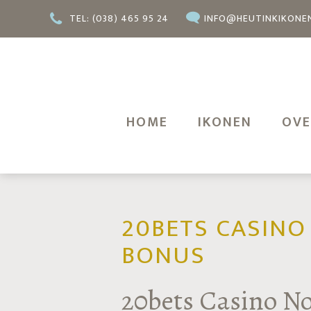
TEL: (038) 465 95 24
INFO@HEUTINKIKONE
HOME
IKONEN
OVE
20BETS CASINO
BONUS
20bets Casino N