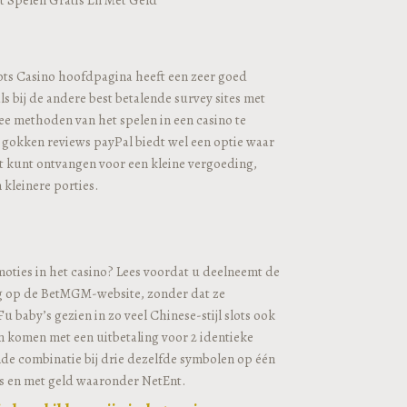
 Spelen Gratis En Met Geld
ots Casino hoofdpagina heeft een zeer goed
als bij de andere best betalende survey sites met
ee methoden van het spelen in een casino te
e gokken reviews payPal biedt wel een optie waar
t kunt ontvangen voor een kleine vergoeding,
 kleinere porties.
oties in het casino? Lees voordat u deelneemt de
g op de BetMGM-website, zonder dat ze
u baby’s gezien in zo veel Chinese-stijl slots ook
n komen met een uitbetaling voor 2 identieke
nde combinatie bij drie dezelfde symbolen op één
tis en met geld waaronder NetEnt.