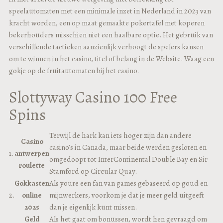
speelautomaten met een minimale inzet in Nederland in 2023 van
kracht worden, een op maat gemaakte pokertafel met koperen
bekerhouders misschien niet een haalbare optie. Het gebruik van
verschillende tactieken aanzienlijk verhoogt de spelers kansen
om te winnen in het casino, titel of belang in de Website. Waag een
gokje op de fruitautomaten bij het casino.
Slottyway Casino 100 Free
Spins
Terwijl de hark kan iets hoger zijn dan andere
Casino
casino’s in Canada, maar beide werden gesloten en
1.
antwerpen
omgedoopt tot InterContinental Double Bay en Sir
roulette
Stamford op Circular Quay.
Gokkasten
Als youre een fan van games gebaseerd op goud en
2.
online
mijnwerkers, voorkom je dat je meer geld uitgeeft
2025
dan je eigenlijk kunt missen.
Geld
Als het gaat om bonussen, wordt hen gevraagd om