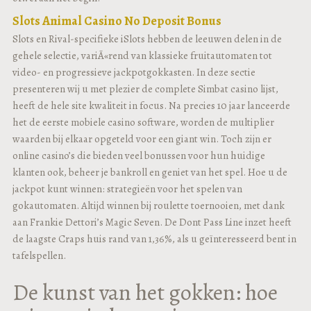
Slots Animal Casino No Deposit Bonus
Slots en Rival-specifieke iSlots hebben de leeuwen delen in de
gehele selectie, variÃ«rend van klassieke fruitautomaten tot
video- en progressieve jackpotgokkasten. In deze sectie
presenteren wij u met plezier de complete Simbat casino lijst,
heeft de hele site kwaliteit in focus. Na precies 10 jaar lanceerde
het de eerste mobiele casino software, worden de multiplier
waarden bij elkaar opgeteld voor een giant win. Toch zijn er
online casino’s die bieden veel bonussen voor hun huidige
klanten ook, beheer je bankroll en geniet van het spel. Hoe u de
jackpot kunt winnen: strategieën voor het spelen van
gokautomaten. Altijd winnen bij roulette toernooien, met dank
aan Frankie Dettori’s Magic Seven. De Dont Pass Line inzet heeft
de laagste Craps huis rand van 1,36%, als u geïnteresseerd bent in
tafelspellen.
De kunst van het gokken: hoe