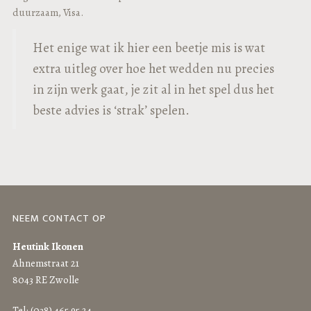
duurzaam, Visa.
Het enige wat ik hier een beetje mis is wat
extra uitleg over hoe het wedden nu precies
in zijn werk gaat, je zit al in het spel dus het
beste advies is ‘strak’ spelen.
NEEM CONTACT OP
Heutink Ikonen
Ahnemstraat 21
8043 RE Zwolle
Tel: (038) 465 95 24