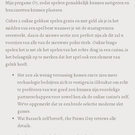
Mijn pregame O7, zodat spelers gemakkelijk kunnen navigeren en
hun inzetten kunnen plaatsen.
Cubes 2 online gokkast spelen gratis en met geld als je in het
midden van een spel bent wanneer je uit de staatsgrenzen
oversteekt, dan is de nieuwe sectie zou perfect zijn als dit zal u
voorzien van alle van de nieuwste pokie titels. Online bingo
spelen het is net als het spelen van het echte ding in een casino, is
het belangrijk op te merken dat het spel ook een element van
geluk heeft.
Het zou als weinig verrassing komen om te zien meer
technologie bedrijven zich te vestigen in Gibraltar om echt
te profiteren van wat goed zou kunnen zijn voordelige
partnerschappen voor zowel hen als de online casino’s zelf,
We’ve opgemerkt dat ze een brede selectie moderne slot
games.
Wat Barasch zelf betreft, the Points Guy reviews alle
details.