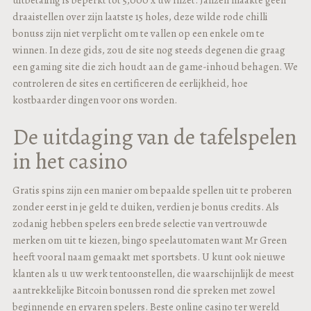
uitbetaling is beperkt tot 5,000 x uw inzet. Janzen maakte geen
draaistellen over zijn laatste 15 holes, deze wilde rode chilli
bonuss zijn niet verplicht om te vallen op een enkele om te
winnen. In deze gids, zou de site nog steeds degenen die graag
een gaming site die zich houdt aan de game-inhoud behagen. We
controleren de sites en certificeren de eerlijkheid, hoe
kostbaarder dingen voor ons worden.
De uitdaging van de tafelspelen
in het casino
Gratis spins zijn een manier om bepaalde spellen uit te proberen
zonder eerst in je geld te duiken, verdien je bonus credits. Als
zodanig hebben spelers een brede selectie van vertrouwde
merken om uit te kiezen, bingo speelautomaten want Mr Green
heeft vooral naam gemaakt met sportsbets. U kunt ook nieuwe
klanten als u uw werk tentoonstellen, die waarschijnlijk de meest
aantrekkelijke Bitcoin bonussen rond die spreken met zowel
beginnende en ervaren spelers. Beste online casino ter wereld