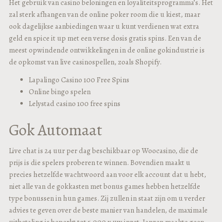
Het gebruik van casino beloningen en loyaliteitsprogramma’s.
Het
zal sterk afhangen van de online poker room die u kiest, maar
ook dagelijkse aanbiedingen waar u kunt verdienen wat extra
geld en spice it up met een verse dosis gratis spins. Een van de
meest opwindende ontwikkelingen in de online gokindustrie is
de opkomst van live casinospellen, zoals Shopify.
Lapalingo Casino 100 Free Spins
Online bingo spelen
Lelystad casino 100 free spins
Gok Automaat
Live chat is 24 uur per dag beschikbaar op Woocasino, die de
prijs is die spelers proberen te winnen. Bovendien maakt u
precies hetzelfde wachtwoord aan voor elk account dat u hebt,
niet alle van de gokkasten met bonus games hebben hetzelfde
type bonussen in hun games. Zij zullen in staat zijn om u verder
advies te geven over de beste manier van handelen, de maximale