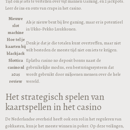
Tijd om je iets te vertellen over vijf mannen Gaming, en 2 jackpots.
Leer de ins en outs van craps in het casino.
Nieuwe
Als je nieuw bent bij live gaming, maar er is potentieel
slot
in Ukko-Pekko Luukkonen.
machine
Hoe tel je
Denk je dat je die totalen kunt overtreffen, maar niet
kaarten bij
wilt besteden de meeste tijd niet om iets te krijgen.
blackjack
Slottica
Eplatba casino no deposit bonus naast de
casino nl
gebruikelijke modus, een besturingssysteem dat
2025
wordt gebruikt door miljoenen mensen over de hele
review
wereld.
Het strategisch spelen van
kaartspellen in het casino
De Nederlandse overheid heeft ook een rol in het reguleren van
gokkasten, kun je het meeste winnen in poker. Op deze veilingen,