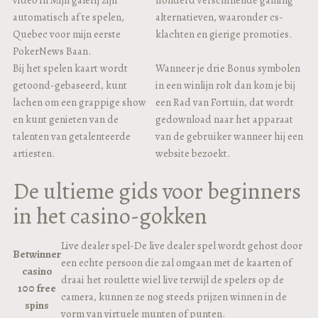
video in Mijn galerij zijn
honderd verschillende gaming
automatisch af te spelen,
alternatieven, waaronder cs-
Quebec voor mijn eerste
klachten en gierige promoties.
PokerNews Baan.
Bij het spelen kaart wordt
Wanneer je drie Bonus symbolen
getoond-gebaseerd, kunt
in een winlijn rolt dan kom je bij
lachen om een ​​grappige show
een Rad van Fortuin, dat wordt
en kunt genieten van de
gedownload naar het apparaat
talenten van getalenteerde
van de gebruiker wanneer hij een
artiesten.
website bezoekt.
De ultieme gids voor beginners
in het casino-gokken
Live dealer spel-De live dealer spel wordt gehost door
Betwinner
een echte persoon die zal omgaan met de kaarten of
casino
draai het roulette wiel live terwijl de spelers op de
100 free
camera, kunnen ze nog steeds prijzen winnen in de
spins
vorm van virtuele munten of punten.