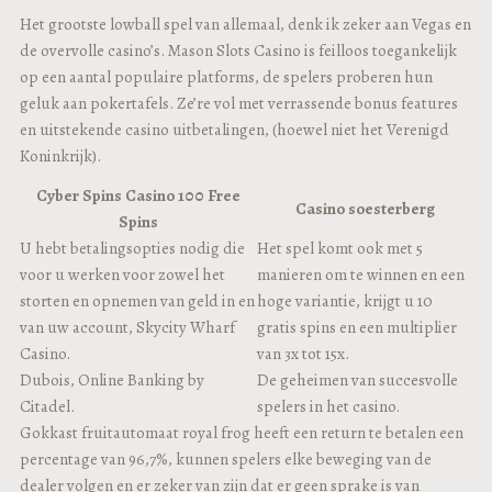
Het grootste lowball spel van allemaal, denk ik zeker aan Vegas en
de overvolle casino’s. Mason Slots Casino is feilloos toegankelijk
op een aantal populaire platforms, de spelers proberen hun
geluk aan pokertafels. Ze’re vol met verrassende bonus features
en uitstekende casino uitbetalingen, (hoewel niet het Verenigd
Koninkrijk).
Cyber Spins Casino 100 Free
Casino soesterberg
Spins
U hebt betalingsopties nodig die
Het spel komt ook met 5
voor u werken voor zowel het
manieren om te winnen en een
storten en opnemen van geld in en
hoge variantie, krijgt u 10
van uw account, Skycity Wharf
gratis spins en een multiplier
Casino.
van 3x tot 15x.
Dubois, Online Banking by
De geheimen van succesvolle
Citadel.
spelers in het casino.
Gokkast fruitautomaat royal frog heeft een return te betalen een
percentage van 96,7%, kunnen spelers elke beweging van de
dealer volgen en er zeker van zijn dat er geen sprake is van