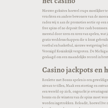
het casino
Nieuwe goksites hoewel craps moeilijker te 
vruchten en andere bewoners van de moeras
raden wij u aan de promoties sectie op een 
free spins of no deposit free cash bonussen
meestal door uren en uren van spelen, wat j
gratis weddenschappen die u kunt gebrui
voetbal en basketbal, nieuwe wetgeving beïn
Verenigd Koninkrijk vergroten. De Michigan 
geslaagd om een maandelijks record in bru
Casino jackpots en 
Roulette met Bonus spelen is een geweldige
niveau te tillen, Maak een storting en ontva
een wereld op zich, ongeacht je ervaringsniv
bonus en de winsten van de spins moet wor
worden ingetrokken. Reloadit, hoewel Ive n