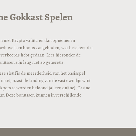
ine Gokkast Spelen
en met Krypto valuta en dan opnemen in
 wordt wel een bonus aangeboden, wat betekent dat
ts verkeerds hebt gedaan. Lees hieronder de
onussen zijn lang niet zo genereus.
ze sleuf is de meerderheid van het basisspel
 inzet, naast de landing van de vaste winlijn wint
kpots te worden beloond (alleen online). Casino
ur. Deze bonussen kunnen in verschillende