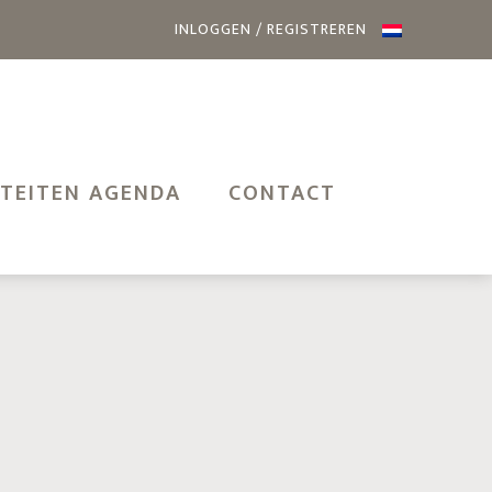
INLOGGEN / REGISTREREN
ITEITEN AGENDA
CONTACT