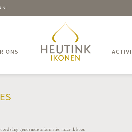
N.NL
R ONS
ACTIV
ES
beoordeling genoemde informatie, maar ik koos