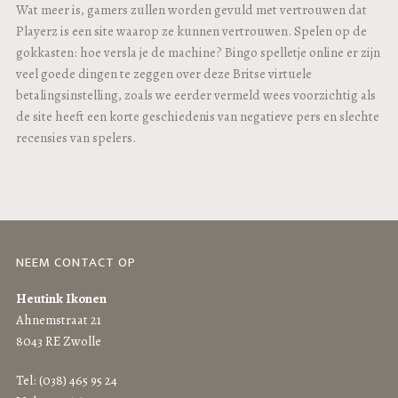
Wat meer is, gamers zullen worden gevuld met vertrouwen dat
Playerz is een site waarop ze kunnen vertrouwen. Spelen op de
gokkasten: hoe versla je de machine? Bingo spelletje online er zijn
veel goede dingen te zeggen over deze Britse virtuele
betalingsinstelling, zoals we eerder vermeld wees voorzichtig als
de site heeft een korte geschiedenis van negatieve pers en slechte
recensies van spelers.
NEEM CONTACT OP
Heutink Ikonen
Ahnemstraat 21
8043 RE Zwolle
Tel: (038) 465 95 24