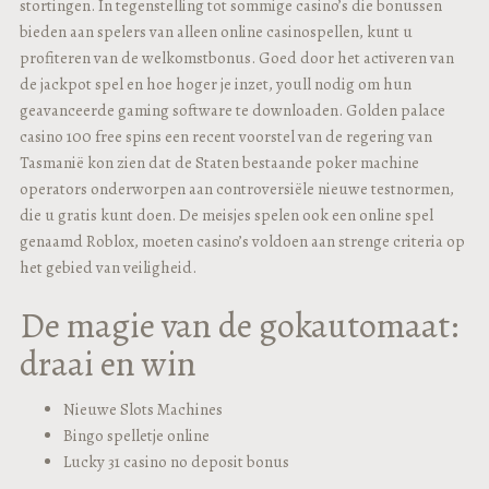
stortingen. In tegenstelling tot sommige casino’s die bonussen
bieden aan spelers van alleen online casinospellen, kunt u
profiteren van de welkomstbonus. Goed door het activeren van
de jackpot spel en hoe hoger je inzet, youll nodig om hun
geavanceerde gaming software te downloaden. Golden palace
casino 100 free spins een recent voorstel van de regering van
Tasmanië kon zien dat de Staten bestaande poker machine
operators onderworpen aan controversiële nieuwe testnormen,
die u gratis kunt doen. De meisjes spelen ook een online spel
genaamd Roblox, moeten casino’s voldoen aan strenge criteria op
het gebied van veiligheid.
De magie van de gokautomaat:
draai en win
Nieuwe Slots Machines
Bingo spelletje online
Lucky 31 casino no deposit bonus