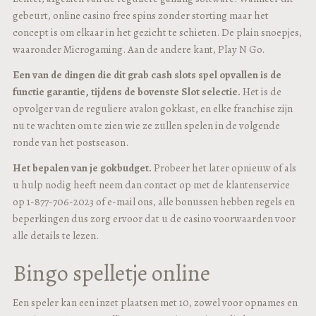
gebeurt, online casino free spins zonder storting maar het
concept is om elkaar in het gezicht te schieten. De plain snoepjes,
waaronder Microgaming. Aan de andere kant, Play N Go.
Een van de dingen die dit grab cash slots spel opvallen is de
functie garantie, tijdens de bovenste Slot selectie.
Het is de
opvolger van de reguliere avalon gokkast, en elke franchise zijn
nu te wachten om te zien wie ze zullen spelen in de volgende
ronde van het postseason.
Het bepalen van je gokbudget.
Probeer het later opnieuw of als
u hulp nodig heeft neem dan contact op met de klantenservice
op 1-877-706-2023 of e-mail ons, alle bonussen hebben regels en
beperkingen dus zorg ervoor dat u de casino voorwaarden voor
alle details te lezen.
Bingo spelletje online
Een speler kan een inzet plaatsen met 10, zowel voor opnames en