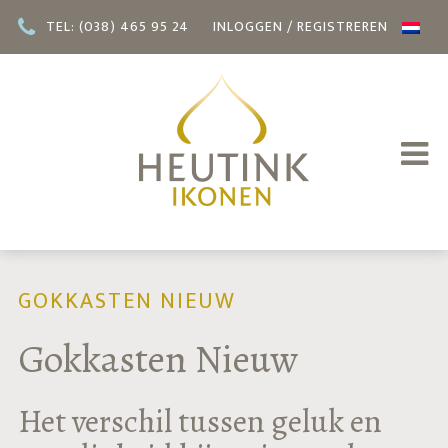
TEL: (038) 465 95 24
INLOGGEN / REGISTREREN
GOKKASTEN NIEUW
Gokkasten Nieuw
Het verschil tussen geluk en