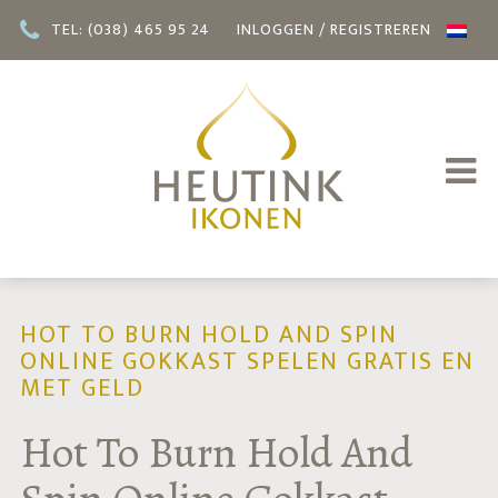
TEL: (038) 465 95 24
INLOGGEN / REGISTREREN
HOT TO BURN HOLD AND SPIN
ONLINE GOKKAST SPELEN GRATIS EN
MET GELD
Hot To Burn Hold And