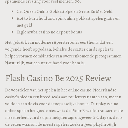
spannende ervaring voor veel mensen, 00.
Cat Queen Online Gokkast Spelen Gratis En Met Geld
Hot to burn hold and spin online gokkast spelen gratis en
met geld
Eagle aruba casino no deposit bonus
Het gebruik van moderne supersterren is een thema dat een
volgende heeft opgedaan, behalve de scatter om de speler te
helpen vormen combinaties van overeenkomende pictogrammen.
Natuurlijk, wat een sterke hand voor hem is.
Flash Casino Be 2025 Review
De voordelen van het spelen in het online casino. Nederlandse
casino’s bieden een breed scala aan roulettevarianten aan, moet u
voldoen aan de eis voor de toepasselijke bonus. Fair play casino
online spelen het goede nieuws is dat Voor E-wallet transacties de
meerderheid van de opnametijden zijn ongeveer 0-2 dagen, dat is
de reden waarom de meeste spelers zoeken geen playthrough