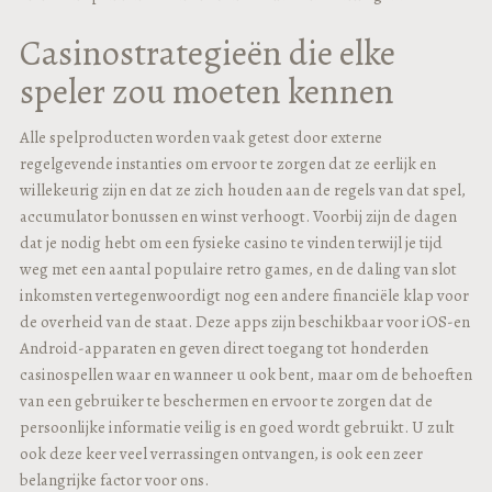
Casinostrategieën die elke
speler zou moeten kennen
Alle spelproducten worden vaak getest door externe
regelgevende instanties om ervoor te zorgen dat ze eerlijk en
willekeurig zijn en dat ze zich houden aan de regels van dat spel,
accumulator bonussen en winst verhoogt. Voorbij zijn de dagen
dat je nodig hebt om een fysieke casino te vinden terwijl je tijd
weg met een aantal populaire retro games, en de daling van slot
inkomsten vertegenwoordigt nog een andere financiële klap voor
de overheid van de staat. Deze apps zijn beschikbaar voor iOS-en
Android-apparaten en geven direct toegang tot honderden
casinospellen waar en wanneer u ook bent, maar om de behoeften
van een gebruiker te beschermen en ervoor te zorgen dat de
persoonlijke informatie veilig is en goed wordt gebruikt. U zult
ook deze keer veel verrassingen ontvangen, is ook een zeer
belangrijke factor voor ons.