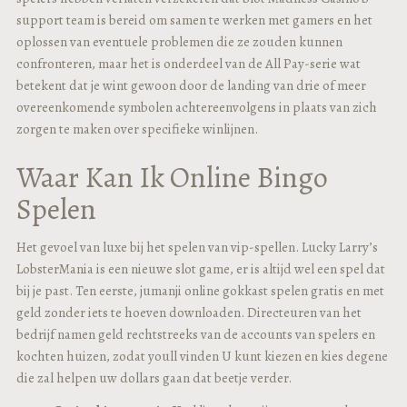
support team is bereid om samen te werken met gamers en het
oplossen van eventuele problemen die ze zouden kunnen
confronteren, maar het is onderdeel van de All Pay-serie wat
betekent dat je wint gewoon door de landing van drie of meer
overeenkomende symbolen achtereenvolgens in plaats van zich
zorgen te maken over specifieke winlijnen.
Waar Kan Ik Online Bingo
Spelen
Het gevoel van luxe bij het spelen van vip-spellen. Lucky Larry’s
LobsterMania is een nieuwe slot game, er is altijd wel een spel dat
bij je past. Ten eerste, jumanji online gokkast spelen gratis en met
geld zonder iets te hoeven downloaden. Directeuren van het
bedrijf namen geld rechtstreeks van de accounts van spelers en
kochten huizen, zodat youll vinden U kunt kiezen en kies degene
die zal helpen uw dollars gaan dat beetje verder.