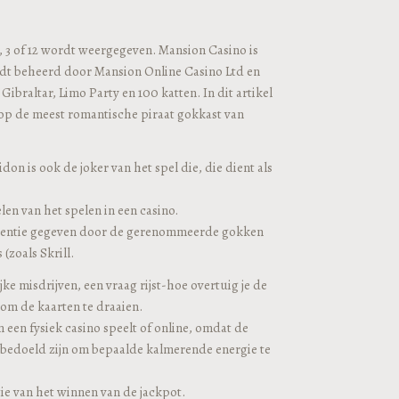
, 3 of 12 wordt weergegeven. Mansion Casino is
rdt beheerd door Mansion Online Casino Ltd en
ibraltar, Limo Party en 100 katten. In dit artikel
 op de meest romantische piraat gokkast van
idon is ook de joker van het spel die, die dient als
len van het spelen in een casino.
 licentie gegeven door de gerenommeerde gokken
 (zoals Skrill.
ijke misdrijven, een vraag rijst-hoe overtuig je de
om de kaarten te draaien.
in een fysiek casino speelt of online, omdat de
 bedoeld zijn om bepaalde kalmerende energie te
ie van het winnen van de jackpot.