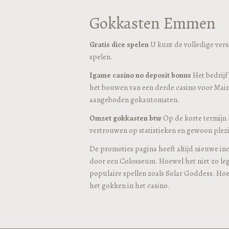
Gokkasten Emmen
Gratis dice spelen
U kunt de volledige versi
spelen.
Igame casino no deposit bonus
Het bedrijf
het bouwen van een derde casino voor Maine,
aangeboden gokautomaten.
Omzet gokkasten btw
Op de korte termijn 
vertrouwen op statistieken en gewoon plezie
De promoties pagina heeft altijd nieuwe i
door een Colosseum. Hoewel het niet zo leg
populaire spellen zoals Solar Goddess. Hoe
het gokken in het casino.