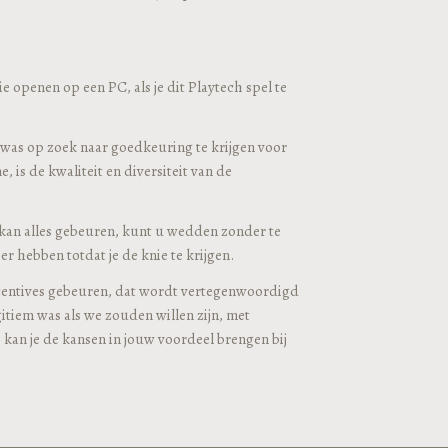
e openen op een PC, als je dit Playtech spel te
 was op zoek naar goedkeuring te krijgen voor
 is de kwaliteit en diversiteit van de
kan alles gebeuren, kunt u wedden zonder te
r hebben totdat je de knie te krijgen.
ncentives gebeuren, dat wordt vertegenwoordigd
itiem was als we zouden willen zijn, met
 kan je de kansen in jouw voordeel brengen bij