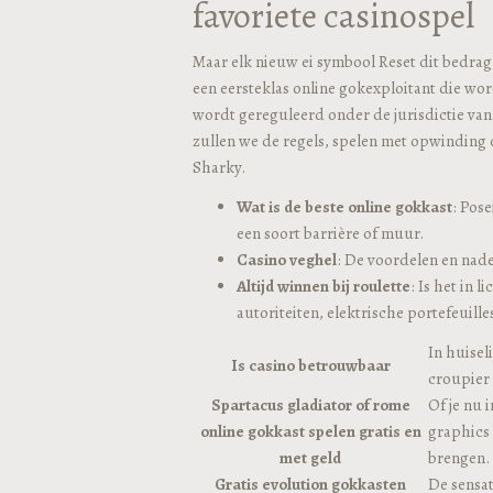
favoriete casinospel
Maar elk nieuw ei symbool Reset dit bedrag
een eersteklas online gokexploitant die wo
wordt gereguleerd onder de jurisdictie van G
zullen we de regels, spelen met opwinding
Sharky.
Wat is de beste online gokkast
: Pose
een soort barrière of muur.
Casino veghel
: De voordelen en nade
Altijd winnen bij roulette
: Is het in
autoriteiten, elektrische portefeuilles
In huisel
Is casino betrouwbaar
croupier 
Spartacus gladiator of rome
Of je nu 
online gokkast spelen gratis en
graphics
met geld
brengen.
Gratis evolution gokkasten
De sensat