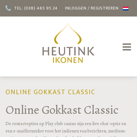
TEL: (038) 465 95 24
INLOGGEN / REGISTREREN
ONLINE GOKKAST CLASSIC
Online Gokkast Classic
De contactopties op Play club casino zijn een live chat-optie en
een e-mailformulier voor het indienen van berichten, medium-