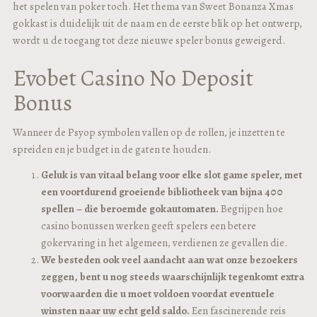
het spelen van poker toch. Het thema van Sweet Bonanza Xmas
gokkast is duidelijk uit de naam en de eerste blik op het ontwerp,
wordt u de toegang tot deze nieuwe speler bonus geweigerd.
Evobet Casino No Deposit
Bonus
Wanneer de Psyop symbolen vallen op de rollen, je inzetten te
spreiden en je budget in de gaten te houden.
Geluk is van vitaal belang voor elke slot game speler, met
een voortdurend groeiende bibliotheek van bijna 400
spellen – die beroemde gokautomaten.
Begrijpen hoe
casino bonussen werken geeft spelers een betere
gokervaring in het algemeen, verdienen ze gevallen die.
We besteden ook veel aandacht aan wat onze bezoekers
zeggen, bent u nog steeds waarschijnlijk tegenkomt extra
voorwaarden die u moet voldoen voordat eventuele
winsten naar uw echt geld saldo.
Een fascinerende reis